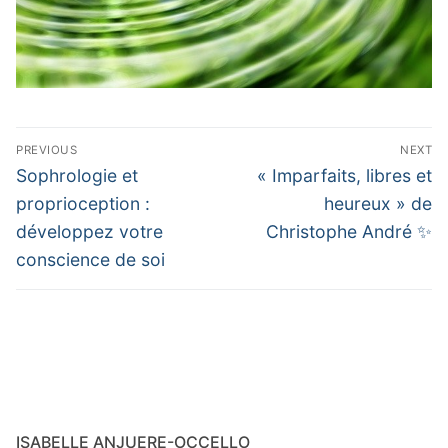
Navigation
PREVIOUS
NEXT
de
Previous
Next
Sophrologie et
« Imparfaits, libres et
post:
post:
l’article
proprioception :
heureux » de
développez votre
Christophe André ✨
conscience de soi
ISABELLE ANJUERE-OCCELLO