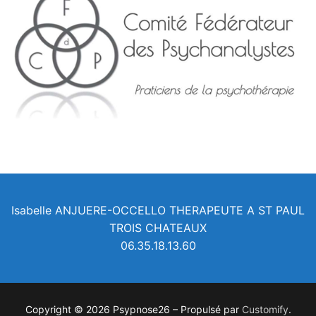
Isabelle ANJUERE-OCCELLO THERAPEUTE A ST PAUL
TROIS CHATEAUX
06.35.18.13.60
Copyright © 2026 Psypnose26 – Propulsé par
Customify
.