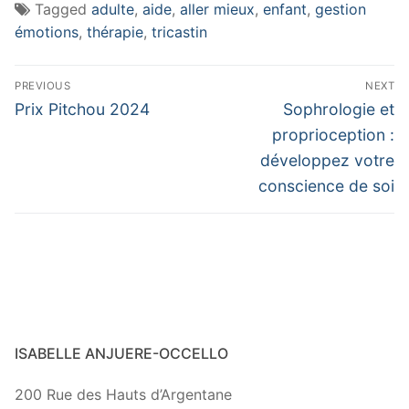
Tagged
adulte
,
aide
,
aller mieux
,
enfant
,
gestion
émotions
,
thérapie
,
tricastin
Navigation
PREVIOUS
NEXT
de
Previous
Next
Prix Pitchou 2024
Sophrologie et
post:
post:
l’article
proprioception :
développez votre
conscience de soi
ISABELLE ANJUERE-OCCELLO
200 Rue des Hauts d’Argentane